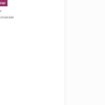
rier
er
oriserade