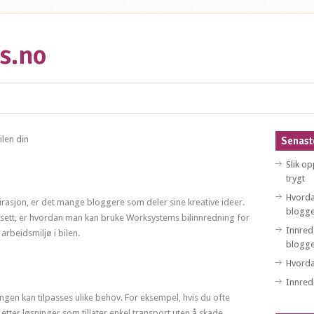
s.no
len din
Senast
Slik o
trygt
Hvorda
irasjon, er det mange bloggere som deler sine kreative ideer.
blogge
sett, er hvordan man kan bruke Worksystems bilinnredning for
Innred
 arbeidsmiljø i bilen.
blogg
Hvorda
Innredn
ingen kan tilpasses ulike behov. For eksempel, hvis du ofte
etter løsninger som tillater enkel transport uten å skade