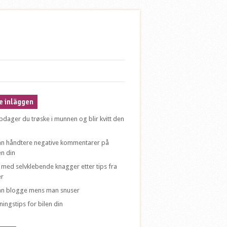
e inläggen
ppdager du trøske i munnen og blir kvitt den
n håndtere negative kommentarer på
n din
 med selvklebende knagger etter tips fra
er
n blogge mens man snuser
ingstips for bilen din