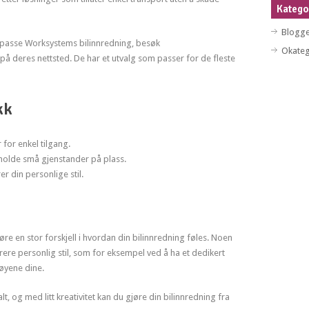
Katego
Blogg
lpasse Worksystems bilinnredning, besøk
Okateg
på deres nettsted. De har et utvalg som passer for de fleste
kk
 for enkel tilgang.
 holde små gjenstander på plass.
r din personlige stil.
øre en stor forskjell i hvordan din bilinnredning føles. Noen
rere personlig stil, som for eksempel ved å ha et dedikert
tøyene dine.
t, og med litt kreativitet kan du gjøre din bilinnredning fra