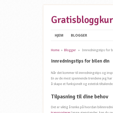
Gratisbloggkur
HJEM
BLOGGER
Home
»
Blogger
» Innredningstips for bi
Innredningstips for bilen din
Når det kommer til innredningstips og insp
En av de mest spennende trendene jeg har 
å skape et funksjonelt og estetisk tiltalende
Tilpasning til dine behov
Det er viktig å tenke på hvordan bilinnredn
transporterer
lange gjenstander, kan du se 